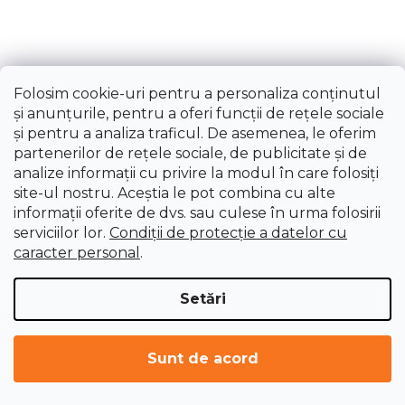
Folosim cookie-uri pentru a personaliza conținutul
și anunțurile, pentru a oferi funcții de rețele sociale
și pentru a analiza traficul. De asemenea, le oferim
partenerilor de rețele sociale, de publicitate și de
analize informații cu privire la modul în care folosiți
Aspirator de frunze GLS 3000 VARIO
site-ul nostru. Aceștia le pot combina cu alte
informații oferite de dvs. sau culese în urma folosirii
serviciilor lor.
Condiții de protecție a datelor cu
La comandă, în termen de 2 săptămâni
caracter personal
.
301,75 lei
Setări
Sunt de acord