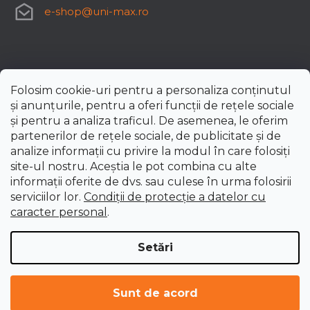
e-shop
@
uni-max.ro
Folosim cookie-uri pentru a personaliza conținutul
și anunțurile, pentru a oferi funcții de rețele sociale
și pentru a analiza traficul. De asemenea, le oferim
partenerilor de rețele sociale, de publicitate și de
analize informații cu privire la modul în care folosiți
site-ul nostru. Aceștia le pot combina cu alte
informații oferite de dvs. sau culese în urma folosirii
serviciilor lor.
Condiții de protecție a datelor cu
caracter personal
.
Setări
Creat de Shoptet Premium
Drepturi de autor 2026
uni-max.ro
. Toate drepturile
Sunt de acord
rezervate.
Editați setările cookie-urilor