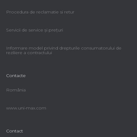
Procedura de reclamatie si retur
Servicii de service şi preţuri
Informare model privind drepturile consumatorului de
reziliere a contractului
Contacte
România
www.uni-max.com
Contact