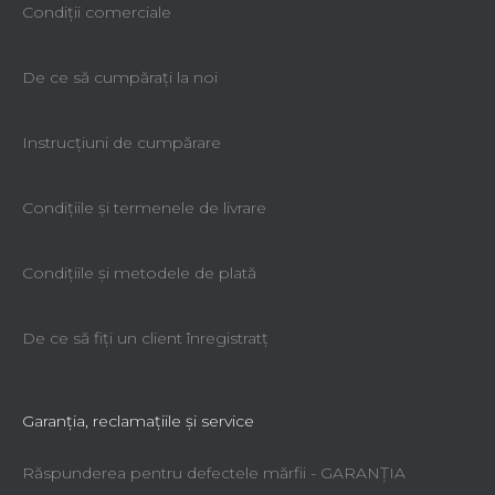
Condiții comerciale
De ce să cumpăraţi la noi
Instrucțiuni de cumpărare
Condiţiile şi termenele de livrare
Condiţiile şi metodele de plată
De ce să fiţi un client înregistratţ
Garanţia, reclamaţiile şi service
Răspunderea pentru defectele mărfii - GARANŢIA