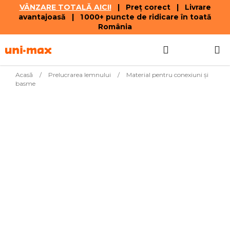
VÂNZARE TOTALĂ AICI!
| Preț corect | Livrare
avantajoasă | 1 000+ puncte de ridicare în toată
România
Treci
Căutare
COŞ
la
conținut
DE
Acasă
/
Prelucrarea lemnului
/
Material pentru conexiuni și
basme
CUMPĂR