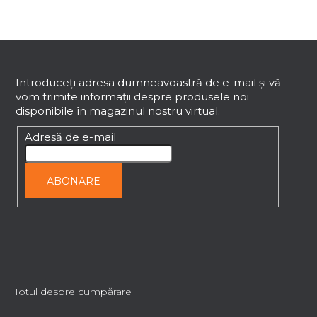
l
u
l
S
l
i
u
s
b
Introduceţi adresa dumneavoastră de e-mail şi vă
t
vom trimite informaţii despre produsele noi
s
ă
disponibile în magazinul nostru virtual.
o
r
l
Adresă de e-mail
i
l
o
ABONARE
r
Totul despre cumpărare