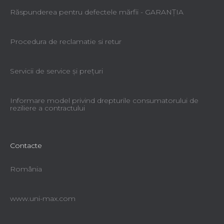
Răspunderea pentru defectele mărfii - GARANŢIA
Procedura de reclamatie si retur
Servicii de service şi preţuri
Informare model privind drepturile consumatorului de
reziliere a contractului
Contacte
România
www.uni-max.com