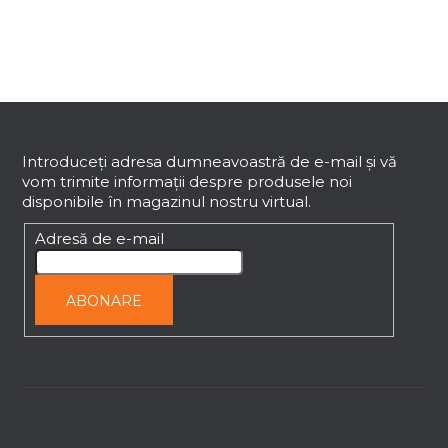
r
o
l
u
l
S
l
i
u
s
b
Introduceţi adresa dumneavoastră de e-mail şi vă
t
vom trimite informaţii despre produsele noi
s
ă
disponibile în magazinul nostru virtual.
o
r
l
Adresă de e-mail
i
l
o
ABONARE
r