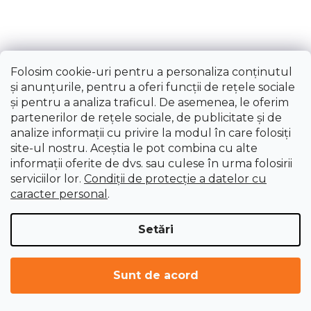
Folosim cookie-uri pentru a personaliza conținutul
și anunțurile, pentru a oferi funcții de rețele sociale
și pentru a analiza traficul. De asemenea, le oferim
21
articole în total
C
partenerilor de rețele sociale, de publicitate și de
o
analize informații cu privire la modul în care folosiți
n
site-ul nostru. Aceștia le pot combina cu alte
t
informații oferite de dvs. sau culese în urma folosirii
r
serviciilor lor.
Condiții de protecție a datelor cu
o
caracter personal
.
l
u
Setări
l
S
l
i
u
Sunt de acord
s
b
Introduceţi adresa dumneavoastră de e-mail şi vă
t
vom trimite informaţii despre produsele noi
s
ă
disponibile în magazinul nostru virtual.