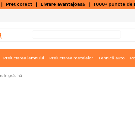
 Preț corect | Livrare avantajoasă | 1 000+ puncte de r
VÂNZĂRI DE SOLDARE
GALERIE ARTICOLE ȘI ÎNREGISTRĂRI VIDEO
C
Prelucrarea lemnului
Prelucrarea metalelor
Tehnică auto
Po
re în grădină