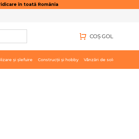
idicare în toată România
ONTACTE
AUTENTIFICARE
COŞ GOL
COŞ
DE
lizare şi şlefuire
Construcții și hobby
Vânzări de soldare
Marci
CUMPĂRĂTURI