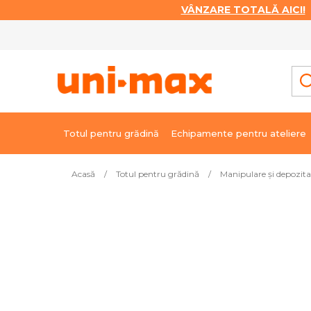
VÂNZARE TOTALĂ AICI!
|
Treci
la
conținut
Totul pentru grădină
Echipamente pentru ateliere
Acasă
/
Totul pentru grădină
/
Manipulare și depozita