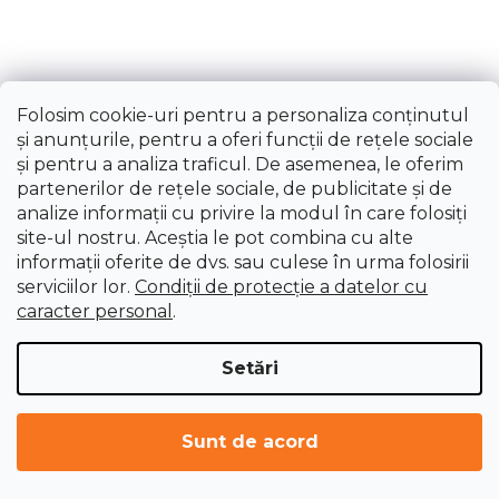
Folosim cookie-uri pentru a personaliza conținutul
și anunțurile, pentru a oferi funcții de rețele sociale
Burghiu serpentin, 12 × 460 mm
și pentru a analiza traficul. De asemenea, le oferim
partenerilor de rețele sociale, de publicitate și de
analize informații cu privire la modul în care folosiți
Livrare imediată
site-ul nostru. Aceștia le pot combina cu alte
35,82 lei
informații oferite de dvs. sau culese în urma folosirii
serviciilor lor.
Condiții de protecție a datelor cu
caracter personal
.
Setări
Sunt de acord
ÎNCARCĂ 11 MAI MULTE
P