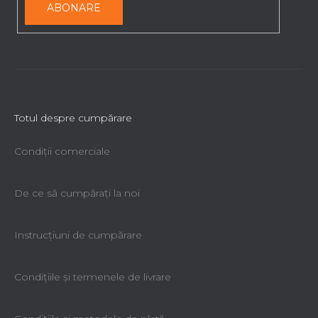
ABONARE
r
Totul despre cumpărare
Condiții comerciale
De ce să cumpăraţi la noi
Instrucțiuni de cumpărare
Condiţiile şi termenele de livrare