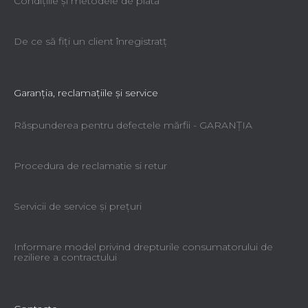
Condiţiile şi metodele de plată
De ce să fiţi un client înregistratţ
Garanţia, reclamaţiile şi service
Răspunderea pentru defectele mărfii - GARANŢIA
Procedura de reclamatie si retur
Servicii de service şi preţuri
Informare model privind drepturile consumatorului de
reziliere a contractului