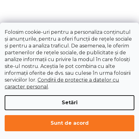
Fierăstrău cu lamă curbată 33 cm - FELCO 630
Livrare imediată
Folosim cookie-uri pentru a personaliza conținutul
348,91 lei
și anunțurile, pentru a oferi funcții de rețele sociale
și pentru a analiza traficul. De asemenea, le oferim
partenerilor de rețele sociale, de publicitate și de
analize informații cu privire la modul în care folosiți
site-ul nostru. Aceștia le pot combina cu alte
informații oferite de dvs. sau culese în urma folosirii
serviciilor lor.
Condiții de protecție a datelor cu
caracter personal
.
Setări
Sunt de acord