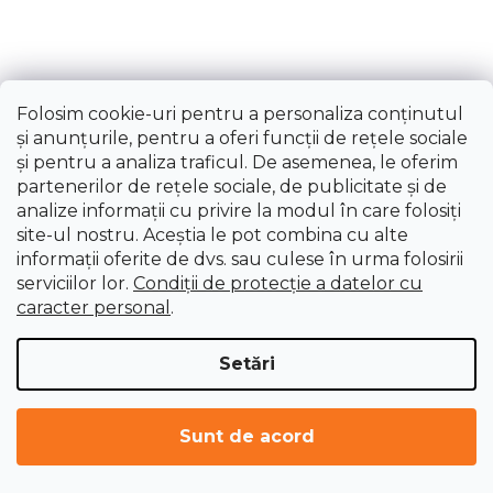
Folosim cookie-uri pentru a personaliza conținutul
și anunțurile, pentru a oferi funcții de rețele sociale
și pentru a analiza traficul. De asemenea, le oferim
partenerilor de rețele sociale, de publicitate și de
Set de suporturi universale Holzmann
analize informații cu privire la modul în care folosiți
52TLG12
site-ul nostru. Aceștia le pot combina cu alte
Livrare imediată
informații oferite de dvs. sau culese în urma folosirii
serviciilor lor.
Condiții de protecție a datelor cu
392,43 lei
caracter personal
.
Setări
Sunt de acord
ÎNCARCĂ 12 MAI MULTE