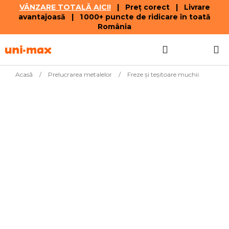
VÂNZARE TOTALĂ AICI!
| Preț corect | Livrare
avantajoasă | 1 000+ puncte de ridicare în toată
România
Treci
Căutare
COŞ
la
conținut
DE
Acasă
/
Prelucrarea metalelor
/
Freze și teșitoare muchii
CUMPĂR