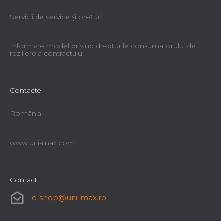
Servicii de service şi preţuri
Informare model privind drepturile consumatorului de
reziliere a contractului
Contacte
România
www.uni-max.com
Contact
e-shop
@
uni-max.ro