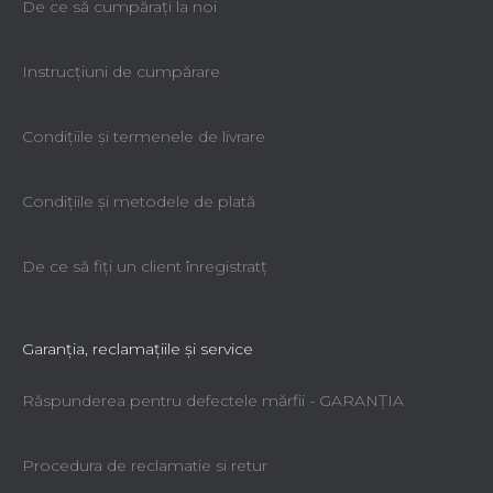
De ce să cumpăraţi la noi
Instrucțiuni de cumpărare
Condiţiile şi termenele de livrare
Condiţiile şi metodele de plată
De ce să fiţi un client înregistratţ
Garanţia, reclamaţiile şi service
Răspunderea pentru defectele mărfii - GARANŢIA
Procedura de reclamatie si retur