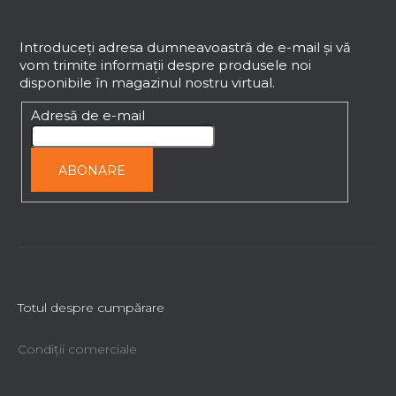
S
ă
u
r
b
Introduceţi adresa dumneavoastră de e-mail şi vă
i
vom trimite informaţii despre produsele noi
s
l
disponibile în magazinul nostru virtual.
o
o
r
l
Adresă de e-mail
ABONARE
Totul despre cumpărare
Condiții comerciale