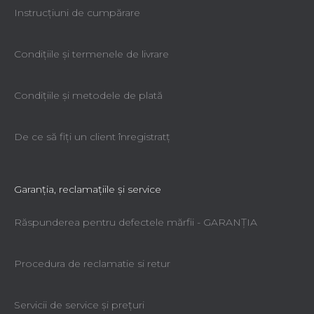
Instrucțiuni de cumpărare
Condiţiile şi termenele de livrare
Condiţiile şi metodele de plată
De ce să fiţi un client înregistratţ
Garanţia, reclamaţiile şi service
Răspunderea pentru defectele mărfii - GARANŢIA
Procedura de reclamatie si retur
Servicii de service şi preţuri