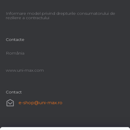
Informare model privind drepturile consumatorului de
reziliere a contractului
Contacte
România
www.uni-max.com
Contact
e-shop
@
uni-max.ro