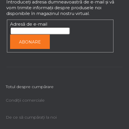
s
b
Introduceţi adresa dumneavoastră de e-mail şi vă
t
vom trimite informaţii despre produsele noi
s
ă
disponibile în magazinul nostru virtual.
o
r
l
Adresă de e-mail
i
l
o
ABONARE
r
Totul despre cumpărare
Condiții comerciale
De ce să cumpăraţi la noi