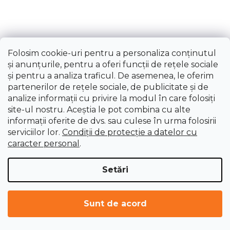
Folosim cookie-uri pentru a personaliza conținutul
și anunțurile, pentru a oferi funcții de rețele sociale
și pentru a analiza traficul. De asemenea, le oferim
partenerilor de rețele sociale, de publicitate și de
analize informații cu privire la modul în care folosiți
site-ul nostru. Aceștia le pot combina cu alte
informații oferite de dvs. sau culese în urma folosirii
serviciilor lor.
Condiții de protecție a datelor cu
caracter personal
.
Setări
Cuțit multifuncțional de buzunar Felco 3.91,
dimensiunea 10
Sunt de acord
Livrare imediată
234,08 lei