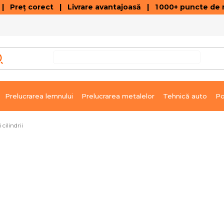
 Preț corect | Livrare avantajoasă | 1 000+ puncte de r
VÂNZĂRI DE SOLDARE
GALERIE ARTICOLE ȘI ÎNREGISTRĂRI VIDEO
C
Prelucrarea lemnului
Prelucrarea metalelor
Tehnică auto
Po
cilindrii