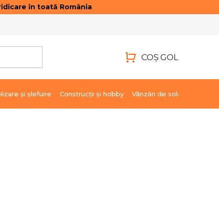
idicare în toată România
ONTACTE
AUTENTIFICARE
COŞ GOL
COŞ
DE
lizare şi şlefuire
Construcții și hobby
Vânzări de soldare
Marci
CUMPĂRĂTURI