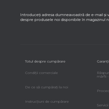
u
b
s
Introduceţi adresa dumneavoastră de e-mail şi v
o
despre produsele noi disponibile în magazinul no
l
Totul despre cumpărare
Garanţi
Condiții comerciale
Răspun
mărfii
De ce să cumpăraţi la noi
Procedu
Instrucțiuni de cumpărare
Servicii