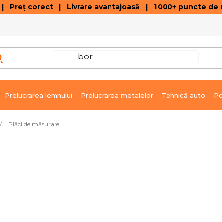
 Preț corect | Livrare avantajoasă | 1 000+ puncte de r
VÂNZĂRI DE SOLDARE
GALERIE ARTICOLE ȘI ÎNREGISTRĂRI VIDEO
C
Prelucrarea lemnului
Prelucrarea metalelor
Tehnică auto
Po
/
Plăci de măsurare
Produsele sunt în curs de 