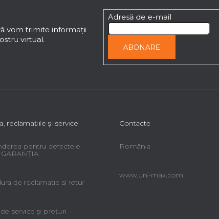
Adresă de e-mail
ă vom trimite informaţii
stru virtual.
ABONARE
a, reclamaţiile şi service
Contacte
derea pentru defectele
România
 - GARANŢIA
www.uni-max.com
ra de reclamatie si retur
 de service şi preţuri