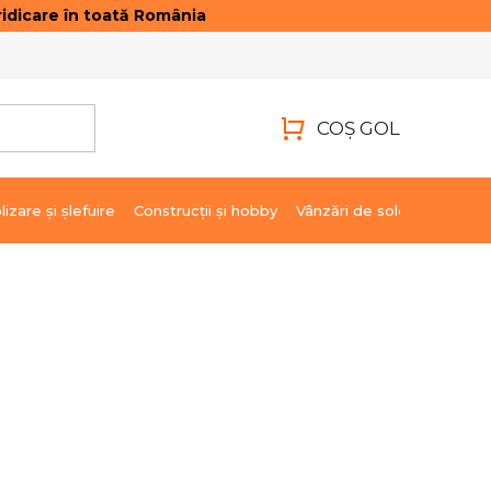
idicare în toată România
ONTACTE
AUTENTIFICARE
COŞ GOL
COŞ
DE
lizare şi şlefuire
Construcții și hobby
Vânzări de soldare
Marci
CUMPĂRĂTURI
pregătire.