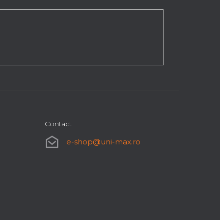
Contact
e-shop
@
uni-max.ro