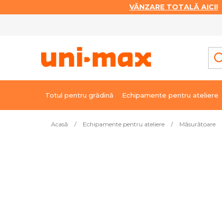
VÂNZARE TOTALĂ AICI!
|
Treci
la
conținut
Totul pentru grădină
Echipamente pentru ateliere
Acasă
/
Echipamente pentru ateliere
/
Măsurătoare