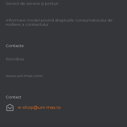
Servicii de service şi preţuri
Informare model privind drepturile consumatorului de
reziliere a contractului
Contacte
România
www.uni-max.com
Contact
e-shop
@
uni-max.ro