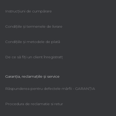
Instrucțiuni de cumpărare
Condiţiile şi termenele de livrare
Condiţiile şi metodele de plată
De ce să fiţi un client înregistratţ
Garanţia, reclamaţiile şi service
Răspunderea pentru defectele mărfii - GARANŢIA
Procedura de reclamatie si retur