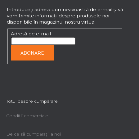
u
b
Introduceţi adresa dumneavoastră de e-mail şi vă
vom trimite informaţii despre produsele noi
s
disponibile în magazinul nostru virtual.
o
l
Adresă de e-mail
ABONARE
Totul despre cumpărare
Condiții comerciale
De ce să cumpăraţi la noi