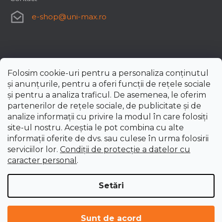
e-shop
@
uni-max.ro
Folosim cookie-uri pentru a personaliza conținutul
și anunțurile, pentru a oferi funcții de rețele sociale
și pentru a analiza traficul. De asemenea, le oferim
partenerilor de rețele sociale, de publicitate și de
analize informații cu privire la modul în care folosiți
site-ul nostru. Aceștia le pot combina cu alte
informații oferite de dvs. sau culese în urma folosirii
serviciilor lor.
Condiții de protecție a datelor cu
caracter personal
.
Setări
Creat de Shoptet Premium
Drepturi de autor 2026
uni-max.ro
. Toate drepturile
Sunt de acord
rezervate.
Editați setările cookie-urilor