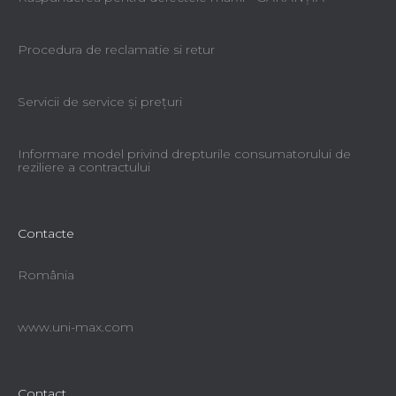
Procedura de reclamatie si retur
Servicii de service şi preţuri
Informare model privind drepturile consumatorului de
reziliere a contractului
Contacte
România
www.uni-max.com
Contact