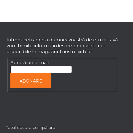
l
u
l
S
l
i
u
s
b
Introduceţi adresa dumneavoastră de e-mail şi vă
t
vom trimite informaţii despre produsele noi
s
ă
disponibile în magazinul nostru virtual.
o
r
l
Adresă de e-mail
i
l
o
ABONARE
r
Totul despre cumpărare