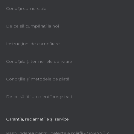
Condiții comerciale
De ce să cumpăraţi la noi
Instrucțiuni de cumpărare
Condiţiile şi termenele de livrare
Condiţiile şi metodele de plată
De ce să fiţi un client înregistratţ
Garanţia, reclamaţiile şi service
Răspunderea pentru defectele mărfii - GARANŢIA