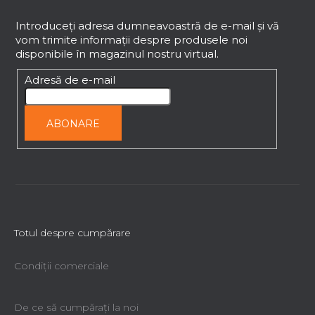
u
b
Introduceţi adresa dumneavoastră de e-mail şi vă
vom trimite informaţii despre produsele noi
s
disponibile în magazinul nostru virtual.
o
l
Adresă de e-mail
ABONARE
Totul despre cumpărare
Condiții comerciale
De ce să cumpăraţi la noi