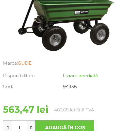
Marcă:
GÜDE
Disponibilitate
Livrare imediată
Cod:
94336
563,47 lei
Evaluare preţ:
465,68 lei fără TVA
ADAUGĂ ÎN COŞ