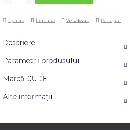
Tipărire
Întreabă
Vizualizare
Partajare
Descriere
Parametrii produsului
Marcă
GÜDE
Alte informații
S