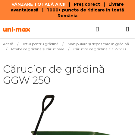
VÂNZARE TOTALĂ AICI!
| Preț corect | Livrare
avantajoasă | 1 000+ puncte de ridicare în toată
România
Treci
Căutare
COŞ
la
conținut
DE
Acasă
/
Totul pentru grădină
/
Manipulare și depozitare în grădină
/
Roabe de grădină și cărucioare
/
Cărucior de grădină GGW 250
CUMPĂR
Cărucior de grădină
GGW 250