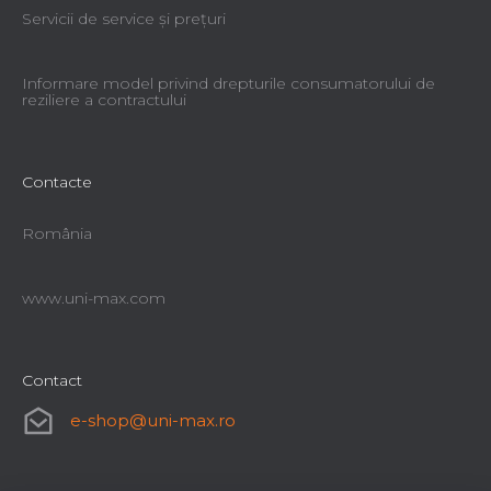
Servicii de service şi preţuri
Informare model privind drepturile consumatorului de
reziliere a contractului
Contacte
România
www.uni-max.com
Contact
e-shop
@
uni-max.ro