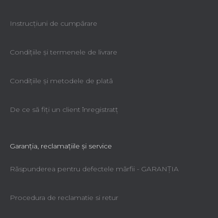
Instrucțiuni de cumpărare
Condiţiile şi termenele de livrare
Condiţiile şi metodele de plată
De ce să fiţi un client înregistratţ
Garanţia, reclamaţiile şi service
Răspunderea pentru defectele mărfii - GARANŢIA
Procedura de reclamatie si retur