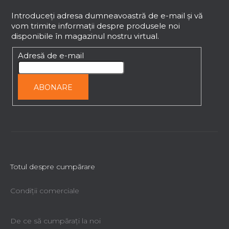
u
b
Introduceţi adresa dumneavoastră de e-mail şi vă
vom trimite informaţii despre produsele noi
s
disponibile în magazinul nostru virtual.
o
l
Adresă de e-mail
ABONARE
Totul despre cumpărare
Condiții comerciale
De ce să cumpăraţi la noi