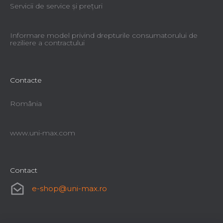
Servicii de service şi preţuri
Informare model privind drepturile consumatorului de
reziliere a contractului
Contacte
România
www.uni-max.com
Contact
e-shop
@
uni-max.ro