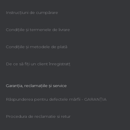
Instrucțiuni de cumpărare
Condiţiile şi termenele de livrare
Condiţiile şi metodele de plată
De ce să fiţi un client înregistratţ
Garanţia, reclamaţiile şi service
Răspunderea pentru defectele mărfii - GARANŢIA
Procedura de reclamatie si retur