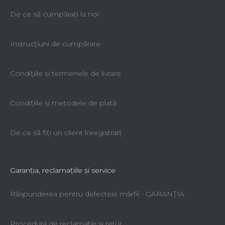
De ce să cumpăraţi la noi
Instrucțiuni de cumpărare
Condiţiile şi termenele de livrare
Condiţiile şi metodele de plată
De ce să fiţi un client înregistratţ
Garanţia, reclamaţiile şi service
Răspunderea pentru defectele mărfii - GARANŢIA
Procedura de reclamatie si retur