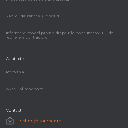
Servicii de service şi preţuri
Informare model privind drepturile consumatorului de
reziliere a contractului
Contacte
România
www.uni-max.com
Contact
e-shop
@
uni-max.ro