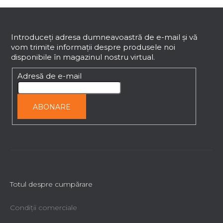
S
u
b
Introduceţi adresa dumneavoastră de e-mail şi vă
vom trimite informaţii despre produsele noi
s
disponibile în magazinul nostru virtual.
o
l
Adresă de e-mail
ABONARE
Totul despre cumpărare
Condiții comerciale