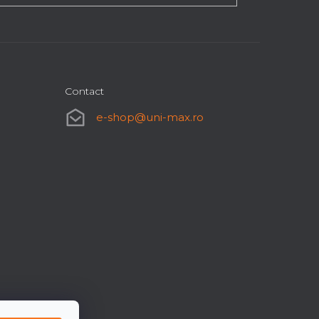
Contact
e-shop
@
uni-max.ro