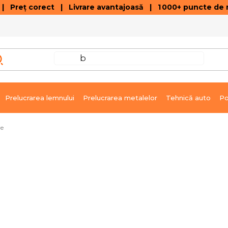
 Preț corect | Livrare avantajoasă | 1 000+ puncte de r
VÂNZĂRI DE SOLDARE
GALERIE ARTICOLE ȘI ÎNREGISTRĂRI VIDEO
C
Prelucrarea lemnului
Prelucrarea metalelor
Tehnică auto
Po
re
 95 mm - Cauciuc
Livrare imediată