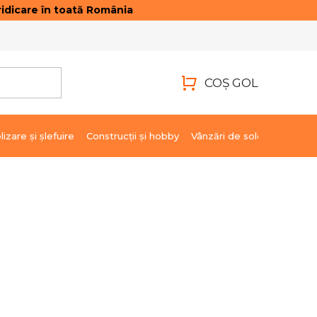
idicare în toată România
ONTACTE
AUTENTIFICARE
COŞ GOL
COŞ
DE
lizare şi şlefuire
Construcții și hobby
Vânzări de soldare
Marci
CUMPĂRĂTURI
16,68 lei