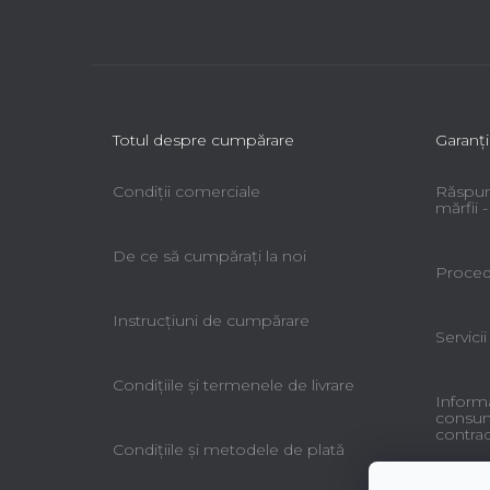
Totul despre cumpărare
Garanţi
Condiții comerciale
Răspun
mărfii
De ce să cumpăraţi la noi
Procedu
Instrucțiuni de cumpărare
Servicii
Condiţiile şi termenele de livrare
Informa
consuma
contrac
Condiţiile şi metodele de plată