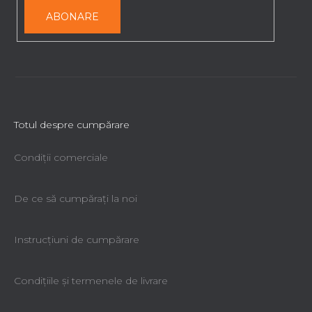
o
ABONARE
r
Totul despre cumpărare
Condiții comerciale
De ce să cumpăraţi la noi
Instrucțiuni de cumpărare
Condiţiile şi termenele de livrare