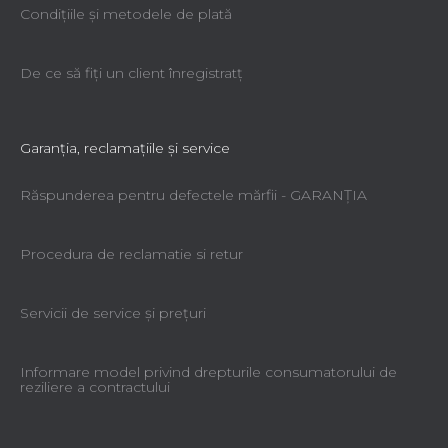
Condiţiile şi metodele de plată
De ce să fiţi un client înregistratţ
Garanţia, reclamaţiile şi service
Răspunderea pentru defectele mărfii - GARANŢIA
Procedura de reclamatie si retur
Servicii de service şi preţuri
Informare model privind drepturile consumatorului de
reziliere a contractului