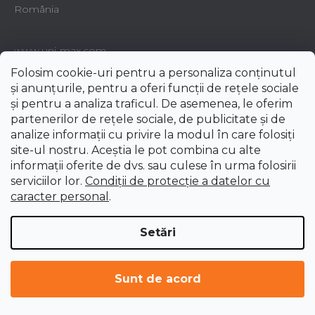
România
www.uni-max.com
Folosim cookie-uri pentru a personaliza conținutul
și anunțurile, pentru a oferi funcții de rețele sociale
Contact
și pentru a analiza traficul. De asemenea, le oferim
partenerilor de rețele sociale, de publicitate și de
e-shop
@
uni-max.ro
analize informații cu privire la modul în care folosiți
site-ul nostru. Aceștia le pot combina cu alte
informații oferite de dvs. sau culese în urma folosirii
serviciilor lor.
Condiții de protecție a datelor cu
caracter personal
.
Setări
Sunt de acord