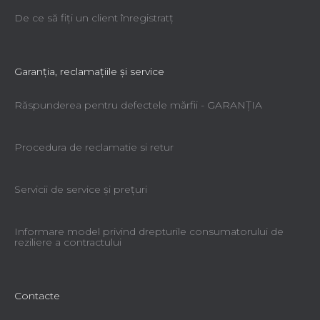
De ce să fiţi un client înregistratţ
Garanţia, reclamaţiile şi service
Răspunderea pentru defectele mărfii - GARANŢIA
Procedura de reclamatie si retur
Servicii de service şi preţuri
Informare model privind drepturile consumatorului de
reziliere a contractului
Contacte