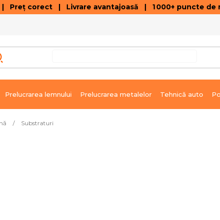
 Preț corect | Livrare avantajoasă | 1 000+ puncte de r
VÂNZĂRI DE SOLDARE
GALERIE ARTICOLE ȘI ÎNREGISTRĂRI VIDEO
C
Prelucrarea lemnului
Prelucrarea metalelor
Tehnică auto
Po
ină
/
Substraturi