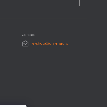
Contact
e-shop
@
uni-max.ro