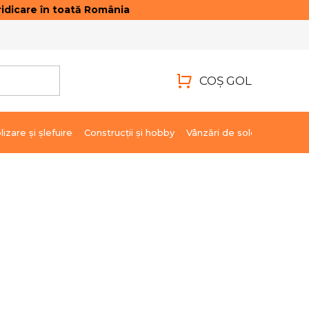
idicare în toată România
ONTACTE
AUTENTIFICARE
COŞ GOL
COŞ
DE
lizare şi şlefuire
Construcții și hobby
Vânzări de soldare
Marci
CUMPĂRĂTURI