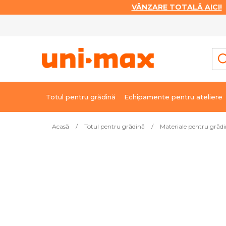
VÂNZARE TOTALĂ AICI!
|
Treci
la
conținut
Totul pentru grădină
Echipamente pentru ateliere
Acasă
/
Totul pentru grădină
/
Materiale pentru grăd