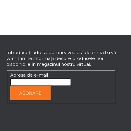
t
r
o
l
u
l
S
l
i
u
s
b
Introduceţi adresa dumneavoastră de e-mail şi vă
t
vom trimite informaţii despre produsele noi
s
ă
disponibile în magazinul nostru virtual.
o
r
l
Adresă de e-mail
i
l
o
ABONARE
r