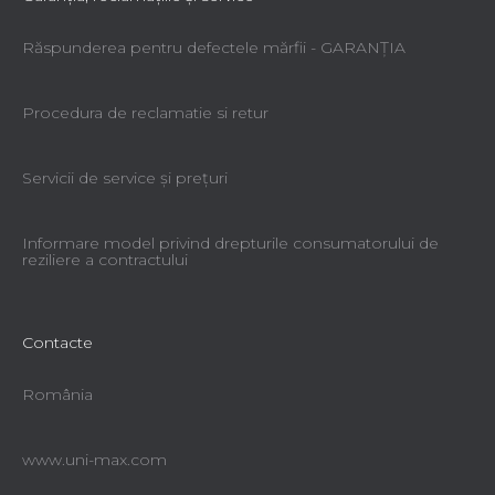
Răspunderea pentru defectele mărfii - GARANŢIA
Procedura de reclamatie si retur
Servicii de service şi preţuri
Informare model privind drepturile consumatorului de
reziliere a contractului
Contacte
România
www.uni-max.com