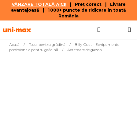
VÂNZARE TOTALĂ AICI!
| Preț corect | Livrare
avantajoasă | 1 000+ puncte de ridicare în toată
România
Treci
Căutare
COŞ
la
conținut
DE
Acasă
/
Totul pentru grădină
/
Billy Goat - Echipamente
profesionale pentru grădină
/
Aeratoare de gazon
CUMPĂR