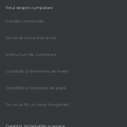
Totul despre cumpărare
Condiții comerciale
De ce să cumpăraţi la noi
Instrucțiuni de cumpărare
Condiţiile şi termenele de livrare
Condiţiile şi metodele de plată
De ce să fiţi un client înregistratţ
Garanţia, reclamaţiile şi service