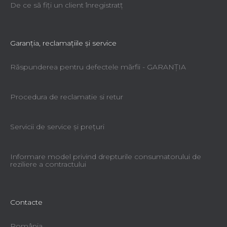
De ce să fiţi un client înregistratţ
Garanţia, reclamaţiile şi service
Răspunderea pentru defectele mărfii - GARANŢIA
Procedura de reclamatie si retur
Servicii de service şi preţuri
Informare model privind drepturile consumatorului de
reziliere a contractului
Contacte
România