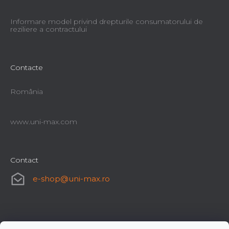
Informare model privind drepturile consumatorului de
reziliere a contractului
Contacte
România
www.uni-max.com
Contact
e-shop
@
uni-max.ro