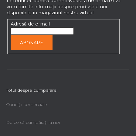
b
Introduceţi adresa dumneavoastră de e-mail şi vă
t
vom trimite informaţii despre produsele noi
s
ă
disponibile în magazinul nostru virtual.
o
r
l
Adresă de e-mail
i
l
o
ABONARE
r
Totul despre cumpărare
Condiții comerciale
De ce să cumpăraţi la noi