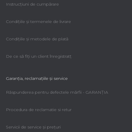
Instrucțiuni de cumpărare
Condiţiile şi termenele de livrare
Condiţiile şi metodele de plată
De ce să fiţi un client înregistratţ
Garanţia, reclamaţiile şi service
Răspunderea pentru defectele mărfii - GARANŢIA
Procedura de reclamatie si retur
Servicii de service şi preţuri