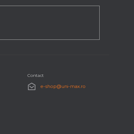
Contact
e-shop
@
uni-max.ro