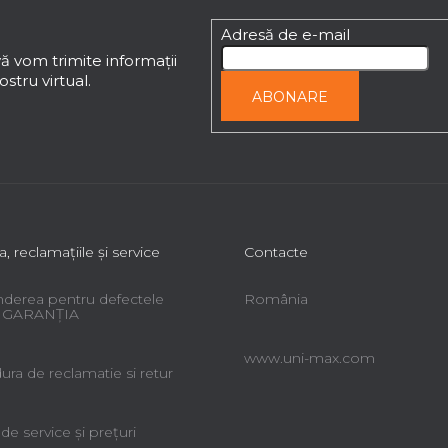
Adresă de e-mail
ă vom trimite informaţii
stru virtual.
ABONARE
a, reclamaţiile şi service
Contacte
derea pentru defectele
România
 - GARANŢIA
www.uni-max.com
ra de reclamatie si retur
 de service şi preţuri