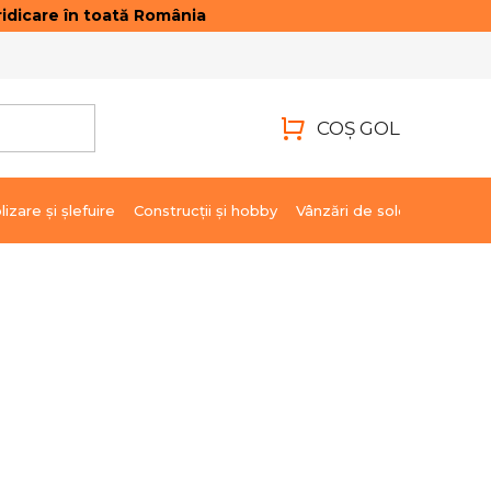
idicare în toată România
ONTACTE
AUTENTIFICARE
COŞ GOL
COŞ
DE
lizare şi şlefuire
Construcții și hobby
Vânzări de soldare
Marci
CUMPĂRĂTURI
pregătire.