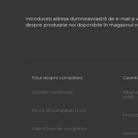
u
b
s
Introduceţi adresa dumneavoastră de e-mail şi v
o
despre produsele noi disponibile în magazinul no
l
Totul despre cumpărare
Garanţi
Condiții comerciale
Răspun
mărfii
De ce să cumpăraţi la noi
Procedu
Instrucțiuni de cumpărare
Servicii