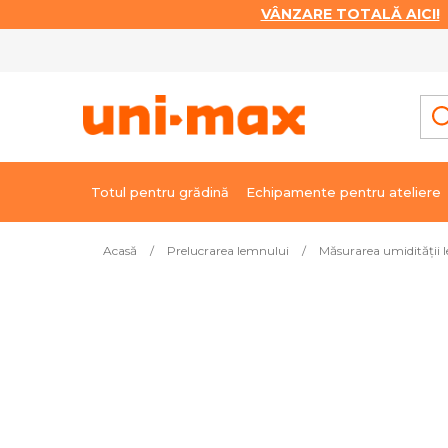
VÂNZARE TOTALĂ AICI!
|
Treci
la
conținut
Totul pentru grădină
Echipamente pentru ateliere
Acasă
/
Prelucrarea lemnului
/
Măsurarea umidității 