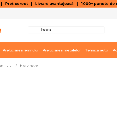
 Preț corect | Livrare avantajoasă | 1 000+ puncte de r
VÂNZĂRI DE SOLDARE
GALERIE ARTICOLE ȘI ÎNREGISTRĂRI VIDEO
C
Prelucrarea lemnului
Prelucrarea metalelor
Tehnică auto
Po
lemnului
/
Higrometre
Produsele sunt în curs de 