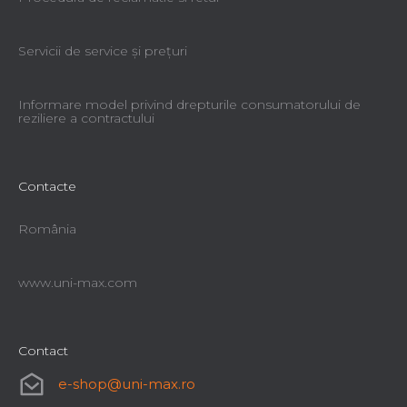
Servicii de service şi preţuri
Informare model privind drepturile consumatorului de
reziliere a contractului
Contacte
România
www.uni-max.com
Contact
e-shop
@
uni-max.ro