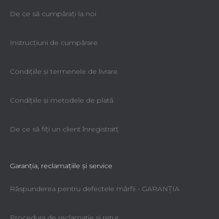
De ce să cumpăraţi la noi
Instrucțiuni de cumpărare
Condiţiile şi termenele de livrare
Condiţiile şi metodele de plată
De ce să fiţi un client înregistratţ
Garanţia, reclamaţiile şi service
Răspunderea pentru defectele mărfii - GARANŢIA
Procedura de reclamatie si retur