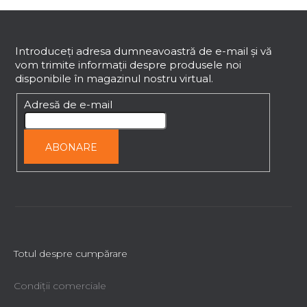
S
u
b
Introduceţi adresa dumneavoastră de e-mail şi vă
vom trimite informaţii despre produsele noi
s
disponibile în magazinul nostru virtual.
o
l
Adresă de e-mail
ABONARE
Totul despre cumpărare
Condiții comerciale