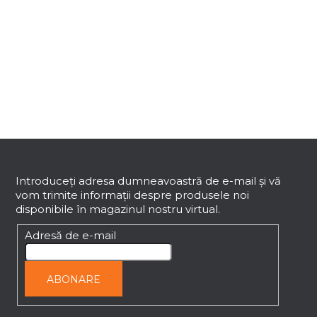
8
articole în total
C
o
n
t
r
o
l
u
l
S
l
i
u
s
b
Introduceţi adresa dumneavoastră de e-mail şi vă
t
vom trimite informaţii despre produsele noi
s
ă
disponibile în magazinul nostru virtual.
o
r
l
Adresă de e-mail
i
l
o
ABONARE
r