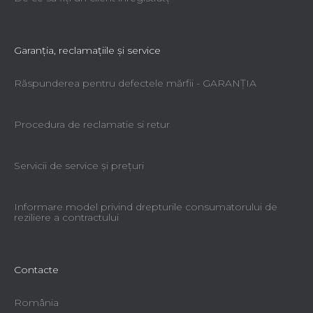
Garanţia, reclamaţiile şi service
Răspunderea pentru defectele mărfii - GARANŢIA
Procedura de reclamatie si retur
Servicii de service şi preţuri
Informare model privind drepturile consumatorului de
reziliere a contractului
Contacte
România