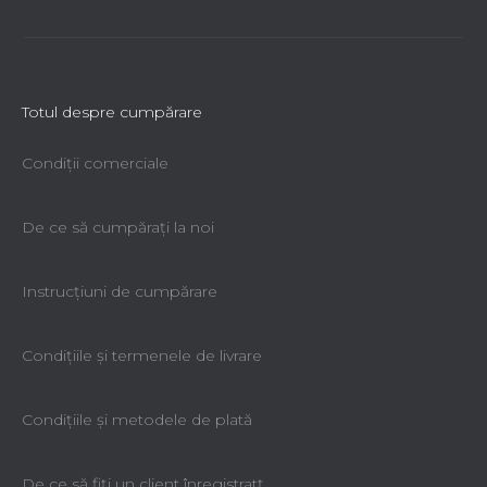
Totul despre cumpărare
Condiții comerciale
De ce să cumpăraţi la noi
Instrucțiuni de cumpărare
Condiţiile şi termenele de livrare
Condiţiile şi metodele de plată
De ce să fiţi un client înregistratţ