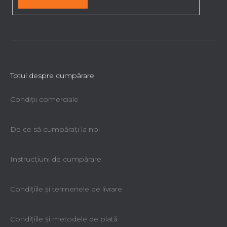
r
Totul despre cumpărare
Condiții comerciale
De ce să cumpăraţi la noi
Instrucțiuni de cumpărare
Condiţiile şi termenele de livrare
Condiţiile şi metodele de plată