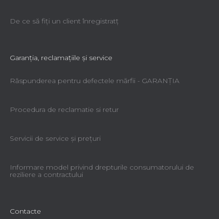
De ce să fiţi un client înregistratţ
Garanţia, reclamaţiile şi service
Răspunderea pentru defectele mărfii - GARANŢIA
Procedura de reclamatie si retur
Servicii de service şi preţuri
Informare model privind drepturile consumatorului de
reziliere a contractului
Contacte