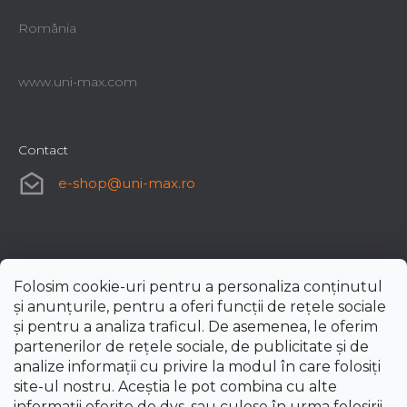
România
www.uni-max.com
Contact
e-shop
@
uni-max.ro
Folosim cookie-uri pentru a personaliza conținutul
și anunțurile, pentru a oferi funcții de rețele sociale
și pentru a analiza traficul. De asemenea, le oferim
partenerilor de rețele sociale, de publicitate și de
analize informații cu privire la modul în care folosiți
site-ul nostru. Aceștia le pot combina cu alte
informații oferite de dvs. sau culese în urma folosirii