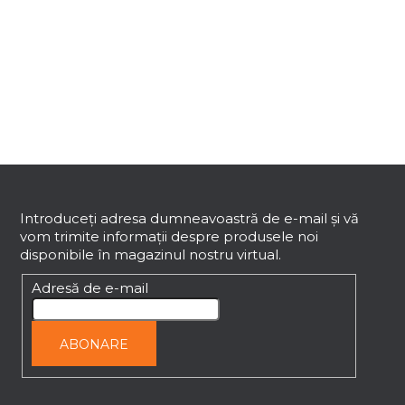
o
n
t
r
o
l
u
l
S
l
i
u
s
b
Introduceţi adresa dumneavoastră de e-mail şi vă
t
vom trimite informaţii despre produsele noi
s
ă
disponibile în magazinul nostru virtual.
o
r
l
Adresă de e-mail
i
l
o
ABONARE
r