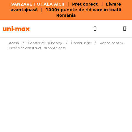
VÂNZARE TOTALĂ AICI!
| Preț corect | Livrare
avantajoasă | 1 000+ puncte de ridicare în toată
România
Treci
Căutare
COŞ
la
conținut
DE
Acasă
/
Construcții și hobby
/
Construcţie
/
Roabe pentru
lucrări de construcţii şi containere
CUMPĂR