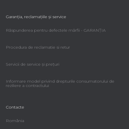
Garanţia, reclamaţiile şi service
Răspunderea pentru defectele mărfii - GARANŢIA
Procedura de reclamatie si retur
Servicii de service şi preţuri
Informare model privind drepturile consumatorului de
reziliere a contractului
Contacte
România