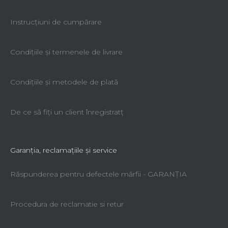
Instrucțiuni de cumpărare
Condiţiile şi termenele de livrare
Condiţiile şi metodele de plată
De ce să fiţi un client înregistratţ
Garanţia, reclamaţiile şi service
Răspunderea pentru defectele mărfii - GARANŢIA
Procedura de reclamatie si retur