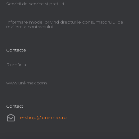
Servicii de service şi preţuri
Informare model privind drepturile consumatorului de
reziliere a contractului
Contacte
România
www.uni-max.com
Contact
e-shop
@
uni-max.ro