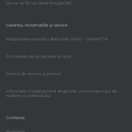
De ce să fiţi un client înregistratţ
Garanţia, reclamaţiile şi service
Răspunderea pentru defectele mărfii - GARANŢIA
Procedura de reclamatie si retur
Servicii de service şi preţuri
Informare model privind drepturile consumatorului de
reziliere a contractului
Contacte
România