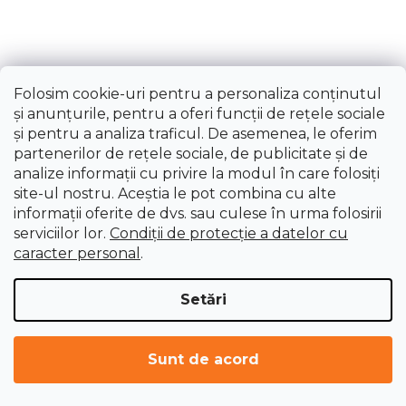
Folosim cookie-uri pentru a personaliza conținutul
Lamă S70 TiN 45°, NOGA
și anunțurile, pentru a oferi funcții de rețele sociale
și pentru a analiza traficul. De asemenea, le oferim
partenerilor de rețele sociale, de publicitate și de
Livrare imediată
analize informații cu privire la modul în care folosiți
36,92 lei
site-ul nostru. Aceștia le pot combina cu alte
informații oferite de dvs. sau culese în urma folosirii
serviciilor lor.
Condiții de protecție a datelor cu
caracter personal
.
Setări
ÎNCARCĂ 18 MAI MULTE
Sunt de acord
P
1
a
2