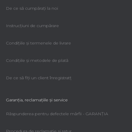
De ce să cumpăraţi la noi
Instrucțiuni de cumpărare
Condiţiile şi termenele de livrare
Condiţiile şi metodele de plată
De ce să fiţi un client înregistratţ
Garanţia, reclamaţiile şi service
Răspunderea pentru defectele mărfii - GARANŢIA
Procedura de reclamatie si retur