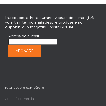
S
u
b
Introduceţi adresa dumneavoastră de e-mail şi vă
vom trimite informaţii despre produsele noi
s
disponibile în magazinul nostru virtual.
o
l
Adresă de e-mail
ABONARE
Totul despre cumpărare
Condiții comerciale