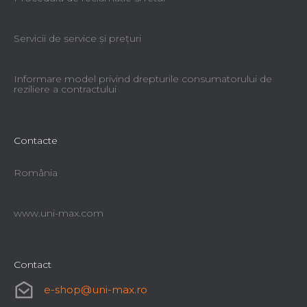
Servicii de service şi preţuri
Informare model privind drepturile consumatorului de
reziliere a contractului
Contacte
România
www.uni-max.com
Contact
e-shop
@
uni-max.ro