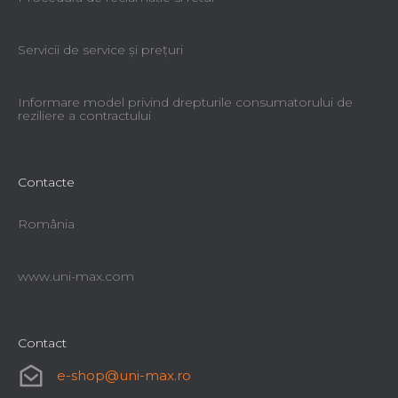
Servicii de service şi preţuri
Informare model privind drepturile consumatorului de
reziliere a contractului
Contacte
România
www.uni-max.com
Contact
e-shop
@
uni-max.ro