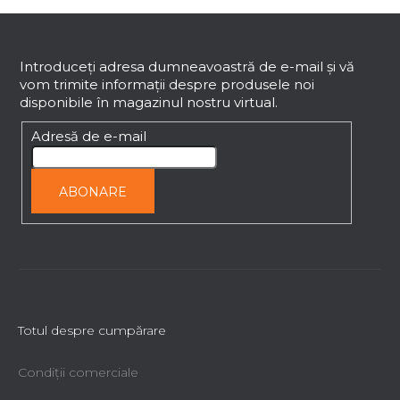
S
u
b
Introduceţi adresa dumneavoastră de e-mail şi vă
vom trimite informaţii despre produsele noi
s
disponibile în magazinul nostru virtual.
o
l
Adresă de e-mail
ABONARE
Totul despre cumpărare
Condiții comerciale