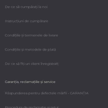
De ce să cumpăraţi la noi
Instrucțiuni de cumpărare
Condiţiile şi termenele de livrare
Condiţiile şi metodele de plată
De ce să fiţi un client înregistratţ
Garanţia, reclamaţiile şi service
Răspunderea pentru defectele mărfii - GARANŢIA
Procedura de reclamatie si retur