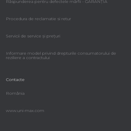
Răspunderea pentru defectele mărfii - GARANŢIA
Procedura de reclamatie si retur
Servicii de service şi preţuri
Informare model privind drepturile consumatorului de
reziliere a contractului
Contacte
România
www.uni-max.com