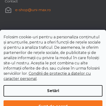
Contact
e-shop
@
uni-max.ro
Folosim cookie-uri pentru a personaliza conținutul
și anunțurile, pentru a oferi funcții de rețele sociale
și pentru a analiza traficul. De asemenea, le oferim
partenerilor de rețele sociale, de publicitate și de
analize informații cu privire la modul în care folosiți
site-ul nostru. Aceștia le pot combina cu alte
informații oferite de dvs. sau culese în urma folosirii
serviciilor lor.
Condiții de protecție a datelor cu
caracter personal
.
Setări
Creat de Shoptet Premium
Drepturi de autor 2026
uni-max.ro
. Toate drepturile