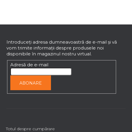
o
l
u
l
S
l
i
u
s
b
Introduceţi adresa dumneavoastră de e-mail şi vă
t
vom trimite informaţii despre produsele noi
s
ă
disponibile în magazinul nostru virtual.
o
r
l
Adresă de e-mail
i
l
o
ABONARE
r
Totul despre cumpărare