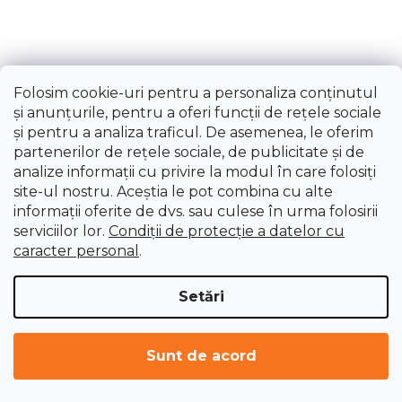
Folosim cookie-uri pentru a personaliza conținutul
și anunțurile, pentru a oferi funcții de rețele sociale
și pentru a analiza traficul. De asemenea, le oferim
Set cleme furtunuri
partenerilor de rețele sociale, de publicitate și de
analize informații cu privire la modul în care folosiți
Livrare imediată
site-ul nostru. Aceștia le pot combina cu alte
90,72 lei
informații oferite de dvs. sau culese în urma folosirii
serviciilor lor.
Condiții de protecție a datelor cu
caracter personal
.
Setări
Sunt de acord
ÎNCARCĂ 17 MAI MULTE
P