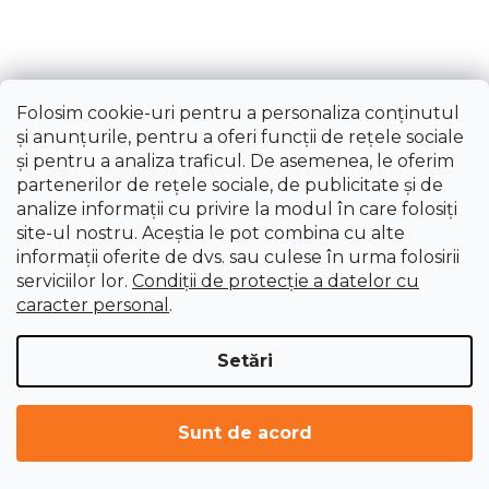
Colier 11mm Holzmann UWS3SPZ11
Folosim cookie-uri pentru a personaliza conținutul
Livrare imediată
și anunțurile, pentru a oferi funcții de rețele sociale
și pentru a analiza traficul. De asemenea, le oferim
75,13 lei
partenerilor de rețele sociale, de publicitate și de
analize informații cu privire la modul în care folosiți
site-ul nostru. Aceștia le pot combina cu alte
informații oferite de dvs. sau culese în urma folosirii
serviciilor lor.
Condiții de protecție a datelor cu
caracter personal
.
Setări
Sunt de acord