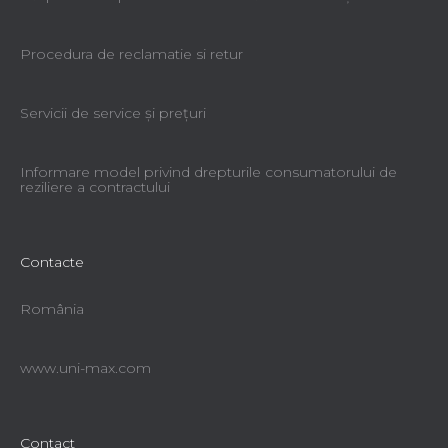
Procedura de reclamatie si retur
Servicii de service şi preţuri
Informare model privind drepturile consumatorului de
reziliere a contractului
Contacte
România
www.uni-max.com
Contact