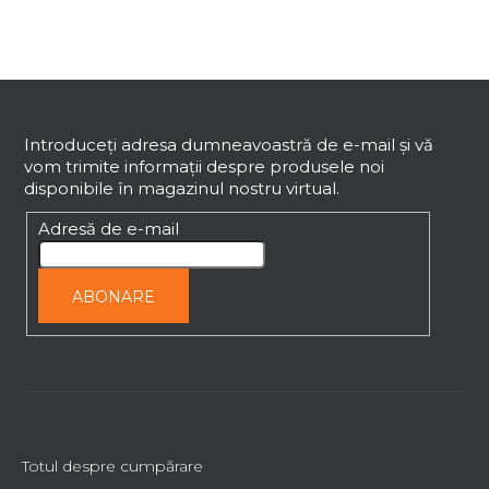
l
u
l
S
l
i
u
s
b
Introduceţi adresa dumneavoastră de e-mail şi vă
t
vom trimite informaţii despre produsele noi
s
ă
disponibile în magazinul nostru virtual.
o
r
l
Adresă de e-mail
i
l
o
ABONARE
r
Totul despre cumpărare