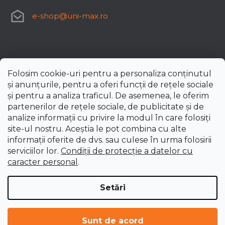
e-shop
@
uni-max.ro
Folosim cookie-uri pentru a personaliza conținutul
și anunțurile, pentru a oferi funcții de rețele sociale
și pentru a analiza traficul. De asemenea, le oferim
partenerilor de rețele sociale, de publicitate și de
analize informații cu privire la modul în care folosiți
site-ul nostru. Aceștia le pot combina cu alte
informații oferite de dvs. sau culese în urma folosirii
serviciilor lor.
Condiții de protecție a datelor cu
caracter personal
.
Setări
Creat de Shoptet Premium
Drepturi de autor 2026
uni-max.ro
. Toate drepturile
Sunt de acord
rezervate.
Editați setările cookie-urilor