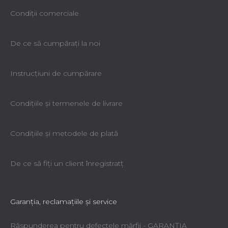
Condiții comerciale
De ce să cumpăraţi la noi
Instrucțiuni de cumpărare
Condiţiile şi termenele de livrare
Condiţiile şi metodele de plată
De ce să fiţi un client înregistratţ
Garanţia, reclamaţiile şi service
Răspunderea pentru defectele mărfii - GARANŢIA