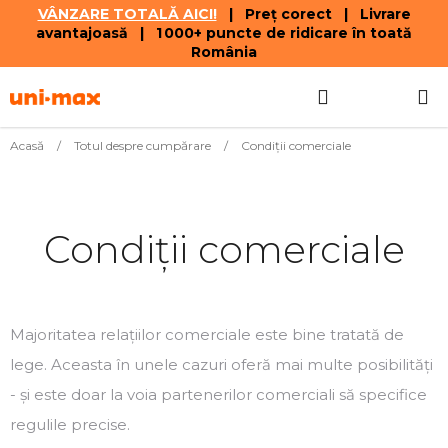
VÂNZARE TOTALĂ AICI!
| Preț corect | Livrare
avantajoasă | 1 000+ puncte de ridicare în toată
România
Treci
Căutare
COŞ
la
conținut
DE
Acasă
/
Totul despre cumpărare
/
Condiții comerciale
CUMPĂR
Condiții comerciale
Majoritatea relațiilor comerciale este bine tratată de
lege. Aceasta în unele cazuri oferă mai multe posibilități
- și este doar la voia partenerilor comerciali să specifice
regulile precise.