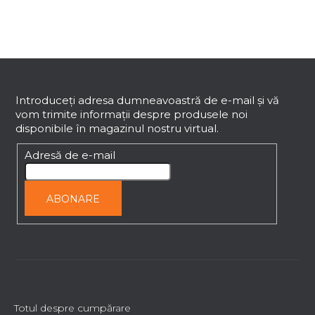
ă
r
a
o
l
r
u
t
S
l
i
l
u
c
i
b
Introduceţi adresa dumneavoastră de e-mail şi vă
o
s
vom trimite informaţii despre produsele noi
s
t
l
disponibile în magazinul nostru virtual.
o
ă
e
l
Adresă de e-mail
r
i
l
ABONARE
o
r
Totul despre cumpărare