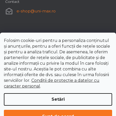
Contact
e-shop
@
uni-max.ro
Folosim cookie-uri pentru a personaliza conținutul
și anunțurile, pentru a oferi funcții de rețele sociale
și pentru a analiza traficul. De asemenea, le oferim
partenerilor de rețele sociale, de publicitate și de
analize informații cu privire la modul în care folosiți
site-ul nostru. Aceștia le pot combina cu alte
informații oferite de dvs. sau culese în urma folosirii
serviciilor lor.
Condiții de protecție a datelor cu
caracter personal
.
Setări
Creat de Shoptet Premium
Drepturi de autor 2026
uni-max.ro
. Toate drepturile