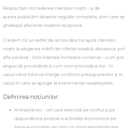
Respectăm încrederea clienților noștri
- și de
aceea
publicăm dinainte regulile complete
, prin care se
ghidează afacerile noastre reciproce.
Credem că un astfel de acces deschis ajută clienților
noștri la alegerea mărfii din oferta noastră, deoarece pot
afla oricând -
încă înaintea încheierii comenzii
- cum pot
singuri să procedeze și cum vom proceda și noi - în
cazul când totul va merge conform presupunerilor și în
cazul în care se ajunge la evenimente neașteptate.
Definirea noțiunilor:
Antreprenor
- cel care exercită pe contul și pe
răspunderea proprie a activității economice pe
baza autorizației sau într-un mod asemănătoare,