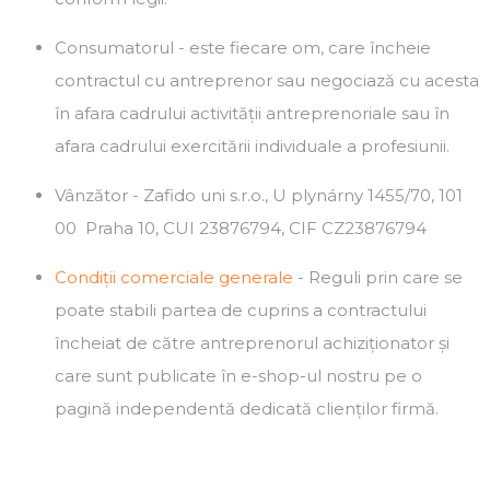
Consumatorul
- este fiecare om, care încheie
contractul cu antreprenor sau negociază cu acesta
în afara cadrului activității antreprenoriale sau în
afara cadrului exercitării individuale a profesiunii.
Vânzător
- Zafido uni s.r.o., U plynárny 1455/70, 101
00 Praha 10, CUI 23876794, CIF CZ23876794
Condiții comerciale generale
- Reguli prin care se
poate stabili partea de cuprins a contractului
încheiat de către antreprenorul achiziționator și
care sunt publicate în e-shop-ul nostru pe o
pagină independentă dedicată clienților firmă.