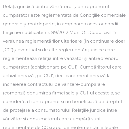
Relația juridică dintre vânzătorul și antreprenorul
cumpărător este reglementată de Condițiile comerciale
generale și mai departe, în amploarea acestor condiții,
Legii nemodificate nr. 89/2012 Mon. Of., Codul civil, în
versiunea reglementărilor ulterioare (În continuare doar
„CC″)și eventual și de alte reglementări juridice care
reglementează relația între vânzător și antreprenorul
cumpărător (achiziționare pe CUI). Cumpărătorul care
achiziționează „pe CUI″, deci care menționează la
încheierea contractului de vânzare-cumpărare
(comenzii) denumirea firmei sale și CUI-ul acesteia, se
consideră a fi antreprenor și nu beneficiază de dreptul
de protejare a consumatorului. Relațiile juridice între
vânzător și consumatorul care cumpără sunt
reglementate de CC și apoi de reglementările legale