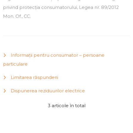
privind protecția consumatorului, Legea nr. 89/2012
Mon. Of., CC.
Informații pentru consumator – persoane
particulare
Limitarea răspunderii
Dispunerea reziduurilor electrice
L
3
articole în total
C
i
o
s
n
t
t