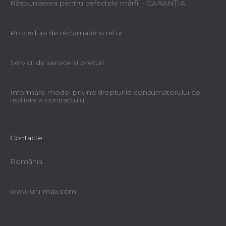
Răspunderea pentru defectele mărfii - GARANŢIA
Procedura de reclamatie si retur
Servicii de service şi preţuri
Informare model privind drepturile consumatorului de
reziliere a contractului
Contacte
România
www.uni-max.com