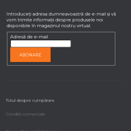
l
u
o
b
Introduceţi adresa dumneavoastră de e-mail şi vă
r
vom trimite informaţii despre produsele noi
s
disponibile în magazinul nostru virtual.
o
l
Adresă de e-mail
ABONARE
Totul despre cumpărare
Condiții comerciale