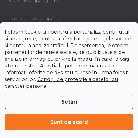
De ce să cumpăraţi la noi
Instrucțiuni de cumpărare
Folosim cookie-uri pentru a personaliza conținutul
Condiţiile şi termenele de livrare
și anunțurile, pentru a oferi funcții de rețele sociale
și pentru a analiza traficul. De asemenea, le oferim
partenerilor de rețele sociale, de publicitate și de
Condiţiile şi metodele de plată
analize informații cu privire la modul în care folosiți
site-ul nostru. Aceștia le pot combina cu alte
informații oferite de dvs. sau culese în urma folosirii
De ce să fiţi un client înregistratţ
serviciilor lor.
Condiții de protecție a datelor cu
caracter personal
.
Garanţia, reclamaţiile şi service
Setări
Răspunderea pentru defectele mărfii - GARANŢIA
Sunt de acord
Procedura de reclamatie si retur