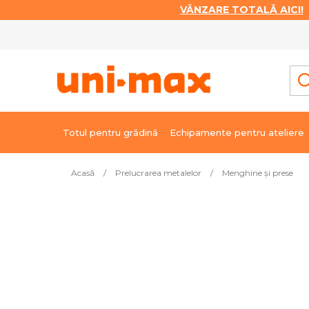
VÂNZARE TOTALĂ AICI!
|
Treci
la
conținut
Totul pentru grădină
Echipamente pentru ateliere
Acasă
/
Prelucrarea metalelor
/
Menghine şi prese