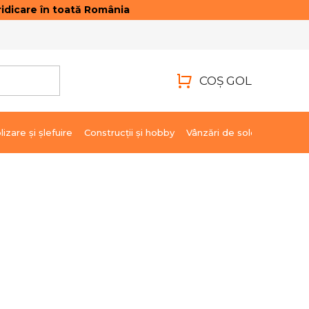
idicare în toată România
ONTACTE
AUTENTIFICARE
COŞ GOL
COŞ
DE
lizare şi şlefuire
Construcții și hobby
Vânzări de soldare
Marci
CUMPĂRĂTURI