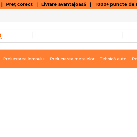
 Preț corect | Livrare avantajoasă | 1 000+ puncte de r
VÂNZĂRI DE SOLDARE
GALERIE ARTICOLE ȘI ÎNREGISTRĂRI VIDEO
C
Prelucrarea lemnului
Prelucrarea metalelor
Tehnică auto
Po