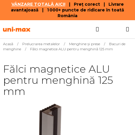
VÂNZARE TOTALĂ AICI!
| Preț corect | Livrare
avantajoasă | 1 000+ puncte de ridicare în toată
România
Treci
Căutare
COŞ
la
conținut
DE
Acasă
/
Prelucrarea metalelor
/
Menghine şi prese
/
Bacuri de
menghine
/
Fălci magnetice ALU pentru menghină 125 mm
CUMPĂR
Fălci magnetice ALU
pentru menghină 125
mm