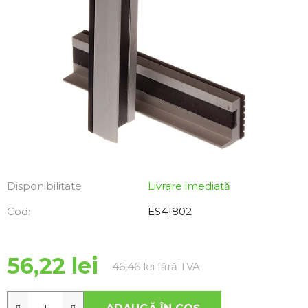
Disponibilitate
Livrare imediată
Cod:
ES41802
56,22 lei
Evaluare preţ:
46,46 lei fără TVA