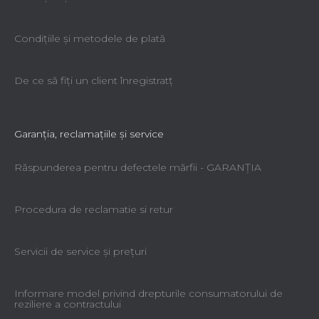
Condiţiile şi metodele de plată
De ce să fiţi un client înregistratţ
Garanţia, reclamaţiile şi service
Răspunderea pentru defectele mărfii - GARANŢIA
Procedura de reclamatie si retur
Servicii de service şi preţuri
Informare model privind drepturile consumatorului de
reziliere a contractului