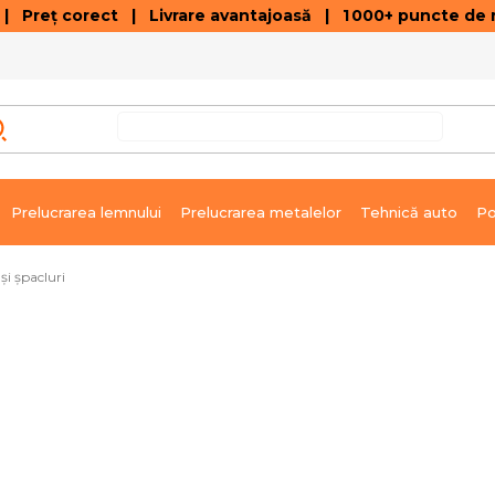
 Preț corect | Livrare avantajoasă | 1 000+ puncte de r
VÂNZĂRI DE SOLDARE
GALERIE ARTICOLE ȘI ÎNREGISTRĂRI VIDEO
C
Prelucrarea lemnului
Prelucrarea metalelor
Tehnică auto
Po
 și șpacluri
m
Livrare imediată