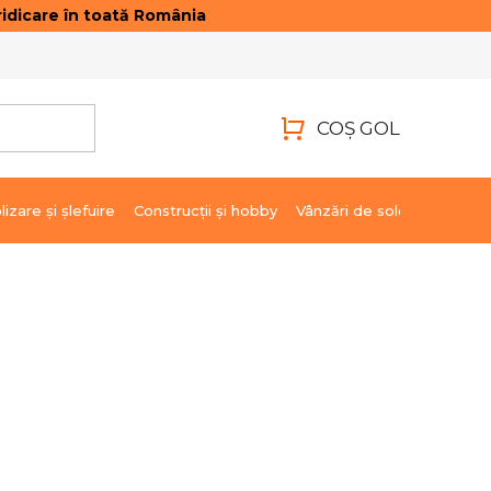
idicare în toată România
ONTACTE
AUTENTIFICARE
COŞ GOL
COŞ
DE
lizare şi şlefuire
Construcții și hobby
Vânzări de soldare
Marci
CUMPĂRĂTURI
5,50 lei