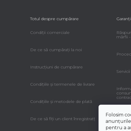
Totul despre cumpărare
Garanţi
Condiții comerciale
Răspun
mărfii
De ce să cumpăraţi la noi
Procedu
Instrucțiuni de cumpărare
Servicii
Condiţiile şi termenele de livrare
Informa
consuma
contrac
Condiţiile şi metodele de plată
Folosim co
De ce să fiţi un client înregistratţ
anunțurile,
pentru a an