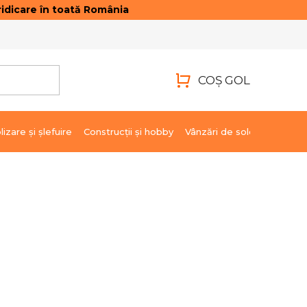
idicare în toată România
ONTACTE
AUTENTIFICARE
COŞ GOL
COŞ
DE
lizare şi şlefuire
Construcții și hobby
Vânzări de soldare
Marci
CUMPĂRĂTURI
9 074,18 lei