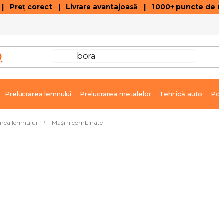
 Preț corect | Livrare avantajoasă | 1 000+ puncte de r
VÂNZĂRI DE SOLDARE
GALERIE ARTICOLE ȘI ÎNREGISTRĂRI VIDEO
C
Prelucrarea lemnului
Prelucrarea metalelor
Tehnică auto
Po
area lemnului
/
Mașini combinate
Livrare imediată