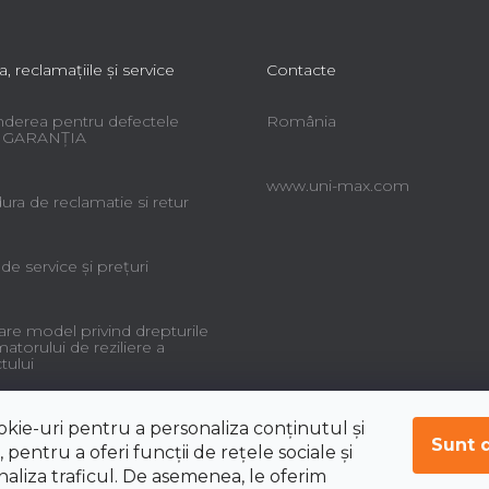
r
a, reclamaţiile şi service
Contacte
derea pentru defectele
România
 - GARANŢIA
www.uni-max.com
ra de reclamatie si retur
 de service şi preţuri
re model privind drepturile
torului de reziliere a
tului
okie-uri pentru a personaliza conținutul și
Sunt 
 pentru a oferi funcții de rețele sociale și
aliza traficul. De asemenea, le oferim