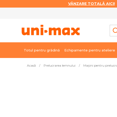
VÂNZARE TOTALĂ AICI!
|
Treci
la
conținut
Totul pentru grădină
Echipamente pentru ateliere
Acasă
/
Prelucrarea lemnului
/
Mașini pentru prelucr
Cele mai vândute
Mașină combinată UC - 200