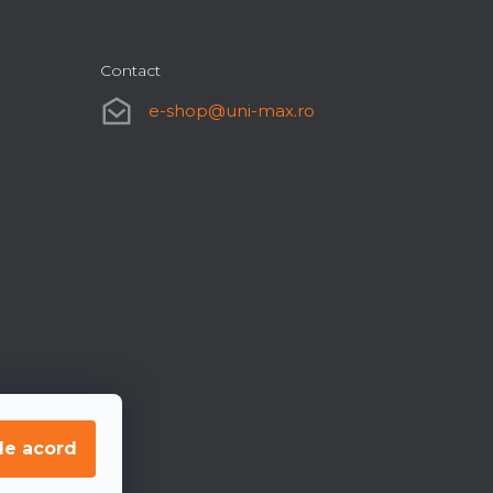
Contact
e-shop
@
uni-max.ro
de acord