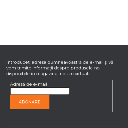
n
t
r
o
l
u
l
S
l
i
u
s
b
Introduceţi adresa dumneavoastră de e-mail şi vă
t
vom trimite informaţii despre produsele noi
s
ă
disponibile în magazinul nostru virtual.
o
r
l
Adresă de e-mail
i
l
o
ABONARE
r