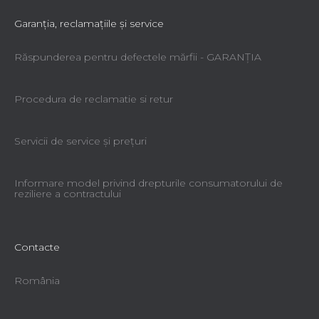
Garanţia, reclamaţiile şi service
Răspunderea pentru defectele mărfii - GARANŢIA
Procedura de reclamatie si retur
Servicii de service şi preţuri
Informare model privind drepturile consumatorului de
reziliere a contractului
Contacte
România