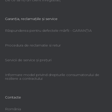
De ce să fiţi un client înregistratţ
Garanţia, reclamaţiile şi service
Răspunderea pentru defectele mărfii - GARANŢIA
Procedura de reclamatie si retur
Servicii de service şi preţuri
Informare model privind drepturile consumatorului de
reziliere a contractului
Contacte
România