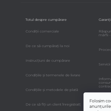
Totul despre cumpărare
Garanţi
Condiții comerciale
Răspun
mărfii
De ce să cumpăraţi la noi
Procedu
Instrucțiuni de cumpărare
Servicii
Condiţiile şi termenele de livrare
Informa
consuma
contrac
Condiţiile şi metodele de plată
Folosim co
De ce să fiţi un client înregistratţ
anunțurile,