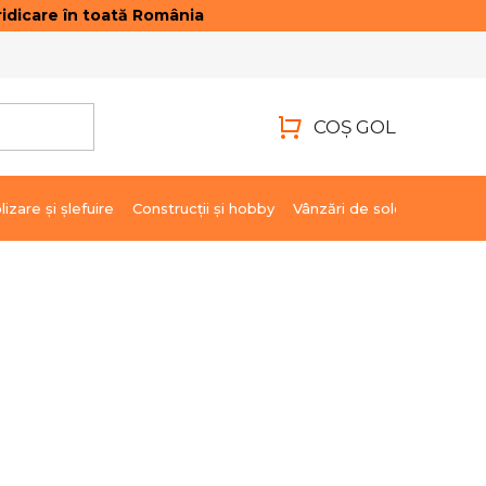
idicare în toată România
ONTACTE
AUTENTIFICARE
COŞ GOL
COŞ
DE
lizare şi şlefuire
Construcții și hobby
Vânzări de soldare
Marci
CUMPĂRĂTURI
106,36 lei