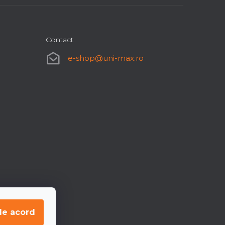
Contact
e-shop
@
uni-max.ro
de acord