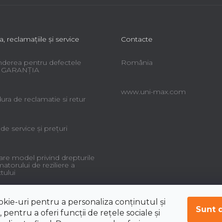
a, reclamaţiile şi service
Contacte
derea pentru defectele
România
 - GARANŢIA
www.uni-max.com
ra de reclamatie si retur
 de service şi preţuri
re model privind drepturile
torului de reziliere a
tului
okie-uri pentru a personaliza conținutul și
Sunt 
 pentru a oferi funcții de rețele sociale și