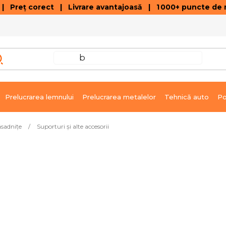
 Preț corect | Livrare avantajoasă | 1 000+ puncte de r
VÂNZĂRI DE SOLDARE
GALERIE ARTICOLE ȘI ÎNREGISTRĂRI VIDEO
C
Prelucrarea lemnului
Prelucrarea metalelor
Tehnică auto
Po
ăsadnițe
/
Suporturi și alte accesorii
rial reciclat negru
În stoc în 3 zile