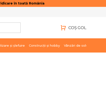
idicare în toată România
ONTACTE
AUTENTIFICARE
COŞ GOL
COŞ
DE
lizare şi şlefuire
Construcții și hobby
Vânzări de soldare
Marci
CUMPĂRĂTURI
19,46 lei