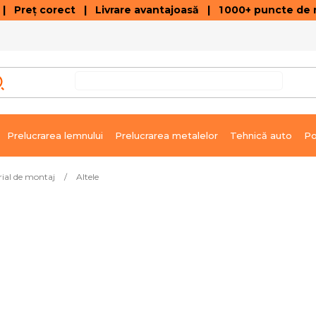
 Preț corect | Livrare avantajoasă | 1 000+ puncte de r
VÂNZĂRI DE SOLDARE
GALERIE ARTICOLE ȘI ÎNREGISTRĂRI VIDEO
C
Prelucrarea lemnului
Prelucrarea metalelor
Tehnică auto
Po
rial de montaj
/
Altele
ngere 200 buc.
Livrare imediată